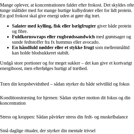
Mange oplever, at koncentrationen falder efter frokost. Det skyldes ofte
tunge måltider med for mange hurtige kulhydrater eller for lidt protein.
En god frokost skal give energi uden at gøre dig træt.
Salater med kylling, fisk eller bælgfrugter
giver både protein
og fibre.
Fuldkornswraps eller rugbrødssandwich
med grøntsager og
sunde fedtstoffer fra fx hummus eller avocado.
En håndfuld nødder eller et stykke frugt
som mellemmåltid
kan holde blodsukkeret stabilt.
Undgå store portioner og for meget sukker – det kan give et kortvarigt
energiboost, men efterfølges hurtigt af træthed.
Træn din kropsbevidsthed – sådan styrker du både selvtillid og fokus
Konditionstræning for hjernen: Sådan styrker motion dit fokus og din
koncentration
Stress og kroppen: Sådan påvirker stress din fedt- og muskelbalance
Små daglige ritualer, der styrker din mentale trivsel