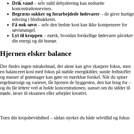
Drik vand
– selv mild dehydrering kan nedsætte
koncentrationsevnen.
Begræns sukker og forarbejdede fødevarer
– de giver hurtige
udsving i blodsukkeret.
Få nok søvn
– selv den bedste kost kan ikke kompensere for
søvnmangel.
Lyt til kroppen
– mærk, hvordan forskellige fødevarer påvirker
din energi og dit humør.
Hjernen elsker balance
Der findes ingen mirakelmad, der alene kan give skarpere fokus, men
en balanceret kost med fokus på stabile energikilder, sunde fedtstoffer
og masser af grøntsager kan gøre en mærkbar forskel. Når du spiser
regelmæssigt og varieret, får hjernen de byggesten, den har brug for –
og du får lettere ved at holde koncentrationen, uanset om du sidder til
møde, læser til eksamen eller arbejder kreativt.
Træn din kropsbevidsthed – sådan styrker du både selvtillid og fokus