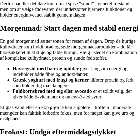
Derfor handler det ikke kun om at spise “sundt” i generel forstand,
men om at vælge fødevarer, der understøtter hjernens funktioner og
holder energiniveauet stabilt gennem dagen.
Morgenmad: Start dagen med stabil energi
En god morgenmad sætter tonen for resten af dagen. Drop de hurtige
kulhydrater som hvidt brød og søde morgenmadsprodukter – de får
blodsukkeret til at stige og falde hurtigt. Vælg i stedet en kombination
af komplekse kulhydrater, protein og sunde fedtstoffer.
Havregrød med bær og nødder
giver langsom energi og
indeholder både fibre og antioxidanter.
Græsk yoghurt med frugt og kerner
tilfører protein og fedt,
som holder dig mæt længere.
Fuldkornsbrød med æg eller avocado
er et solidt valg, der
giver både B-vitaminer og omega-3-fedtsyrer.
Et glas vand eller en kop grøn te kan supplere – koffein i moderate
mængder kan faktisk forbedre fokus, men for meget kan give uro og
rastløshed.
Frokost: Undgå eftermiddagsdykket