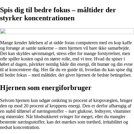
Spis dig til bedre fokus – måltider der
styrker koncentrationen
Mange kender følelsen af at sidde foran computeren med en kop kaffe
og forsøge at samle tankerne – men hjernen vil bare ikke samarbejde.
Det kan skyldes søvnmangel, stress eller for mange forstyrrelser, men
ofte spiller kosten også en større rolle, end vi tror. Hvad du spiser i
løbet af dagen, påvirker nemlig både din energi, dit humør og din evne
til at koncentrere dig. Her får du en guide til, hvordan du kan spise dig
til bedre fokus – med måltider, der giver hjernen de bedste betingelser.
Hjernen som energiforbruger
Selvom hjernen kun udgør omkring to procent af kropsvægten, bruger
den op mod 20 procent af kroppens energi. Den er derfor afhængig af
en stabil tilførsel af næringsstoffer – især glukose, fedtsyrer, vitaminer
og mineraler. Når blodsukkeret svinger for meget, eller du mangler
bestemte næringsstoffer, kan det mærkes som træthed, irritabilitet og
nedsat koncentration.