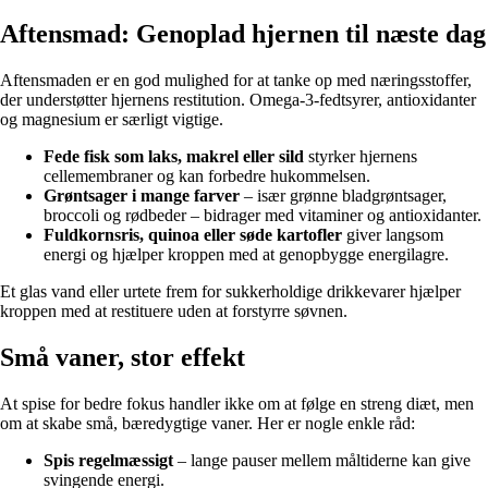
Aftensmad: Genoplad hjernen til næste dag
Aftensmaden er en god mulighed for at tanke op med næringsstoffer,
der understøtter hjernens restitution. Omega-3-fedtsyrer, antioxidanter
og magnesium er særligt vigtige.
Fede fisk som laks, makrel eller sild
styrker hjernens
cellemembraner og kan forbedre hukommelsen.
Grøntsager i mange farver
– især grønne bladgrøntsager,
broccoli og rødbeder – bidrager med vitaminer og antioxidanter.
Fuldkornsris, quinoa eller søde kartofler
giver langsom
energi og hjælper kroppen med at genopbygge energilagre.
Et glas vand eller urtete frem for sukkerholdige drikkevarer hjælper
kroppen med at restituere uden at forstyrre søvnen.
Små vaner, stor effekt
At spise for bedre fokus handler ikke om at følge en streng diæt, men
om at skabe små, bæredygtige vaner. Her er nogle enkle råd:
Spis regelmæssigt
– lange pauser mellem måltiderne kan give
svingende energi.