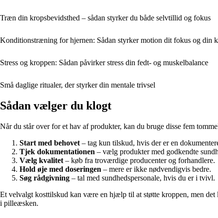
Træn din kropsbevidsthed – sådan styrker du både selvtillid og fokus
Konditionstræning for hjernen: Sådan styrker motion dit fokus og din 
Stress og kroppen: Sådan påvirker stress din fedt- og muskelbalance
Små daglige ritualer, der styrker din mentale trivsel
Sådan vælger du klogt
Når du står over for et hav af produkter, kan du bruge disse fem tommel
Start med behovet
– tag kun tilskud, hvis der er en dokumentere
Tjek dokumentationen
– vælg produkter med godkendte sundhe
Vælg kvalitet
– køb fra troværdige producenter og forhandlere.
Hold øje med doseringen
– mere er ikke nødvendigvis bedre.
Søg rådgivning
– tal med sundhedspersonale, hvis du er i tvivl.
Et velvalgt kosttilskud kan være en hjælp til at støtte kroppen, men det 
i pilleæsken.