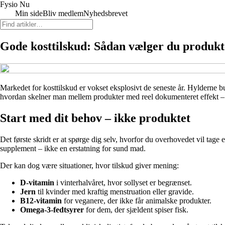
Fysio Nu
Min side
Bliv medlem
Nyhedsbrevet
Gode kosttilskud: Sådan vælger du produkt
Markedet for kosttilskud er vokset eksplosivt de seneste år. Hylderne b
hvordan skelner man mellem produkter med reel dokumenteret effekt – o
Start med dit behov – ikke produktet
Det første skridt er at spørge dig selv, hvorfor du overhovedet vil tage 
supplement – ikke en erstatning for sund mad.
Der kan dog være situationer, hvor tilskud giver mening:
D-vitamin
i vinterhalvåret, hvor sollyset er begrænset.
Jern
til kvinder med kraftig menstruation eller gravide.
B12-vitamin
for veganere, der ikke får animalske produkter.
Omega-3-fedtsyrer
for dem, der sjældent spiser fisk.