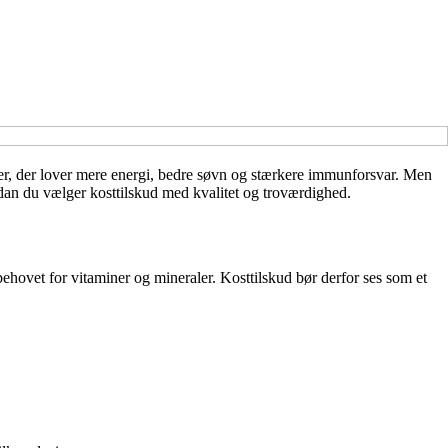
psler, der lover mere energi, bedre søvn og stærkere immunforsvar. Men
dan du vælger kosttilskud med kvalitet og troværdighed.
n behovet for vitaminer og mineraler. Kosttilskud bør derfor ses som et