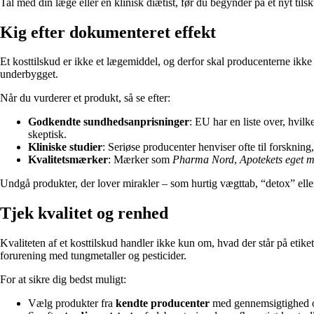
Tal med din læge eller en klinisk diætist, før du begynder på et nyt ti
Kig efter dokumenteret effekt
Et kosttilskud er ikke et lægemiddel, og derfor skal producenterne ikke
underbygget.
Når du vurderer et produkt, så se efter:
Godkendte sundhedsanprisninger
: EU har en liste over, hvil
skeptisk.
Kliniske studier
: Seriøse producenter henviser ofte til forsknin
Kvalitetsmærker
: Mærker som
Pharma Nord
,
Apotekets eget 
Undgå produkter, der lover mirakler – som hurtig vægttab, “detox” eller 
Tjek kvalitet og renhed
Kvaliteten af et kosttilskud handler ikke kun om, hvad der står på etiket
forurening med tungmetaller og pesticider.
For at sikre dig bedst muligt:
Vælg produkter fra
kendte producenter
med gennemsigtighed o