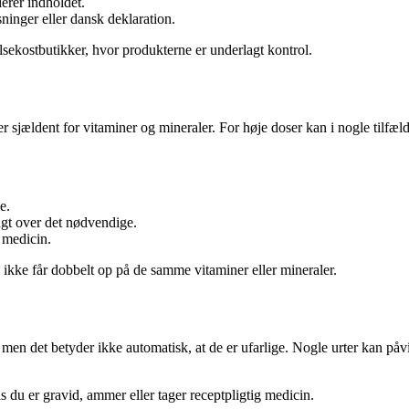
lerer indholdet.
inger eller dansk deklaration.
lsekostbutikker, hvor produkterne er underlagt kontrol.
r sjældent for vitaminer og mineraler. For høje doser kan i nogle tilfæ
e.
gt over det nødvendige.
 medicin.
 ikke får dobbelt op på de samme vitaminer eller mineraler.
en det betyder ikke automatisk, at de er ufarlige. Nogle urter kan påv
is du er gravid, ammer eller tager receptpligtig medicin.