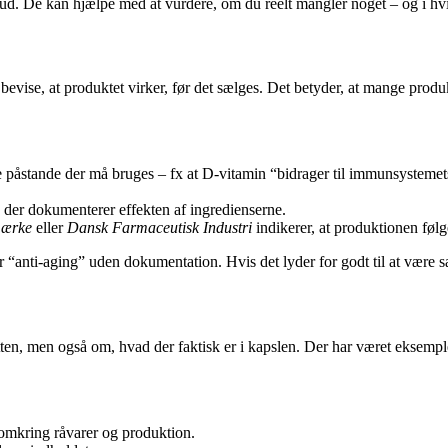
lskud. De kan hjælpe med at vurdere, om du reelt mangler noget – og i hv
 bevise, at produktet virker, før det sælges. Det betyder, at mange prod
ke påstande der må bruges – fx at D-vitamin “bidrager til immunsysteme
g, der dokumenterer effekten af ingredienserne.
mærke
eller
Dansk Farmaceutisk Industri
indikerer, at produktionen følg
“anti-aging” uden dokumentation. Hvis det lyder for godt til at være san
ten, men også om, hvad der faktisk er i kapslen. Der har været eksempler 
mkring råvarer og produktion.