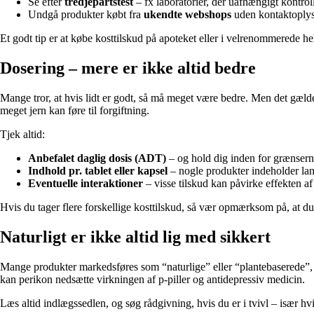
Se efter
tredjepartstest
– fx laboratorier, der uafhængigt kontrol
Undgå produkter købt fra
ukendte webshops
uden kontaktoplysn
Et godt tip er at købe kosttilskud på apoteket eller i velrenommerede he
Dosering – mere er ikke altid bedre
Mange tror, at hvis lidt er godt, så må meget være bedre. Men det gælde
meget jern kan føre til forgiftning.
Tjek altid:
Anbefalet daglig dosis (ADT)
– og hold dig inden for grænsern
Indhold pr. tablet eller kapsel
– nogle produkter indeholder lan
Eventuelle interaktioner
– visse tilskud kan påvirke effekten af
Hvis du tager flere forskellige kosttilskud, så vær opmærksom på, at du
Naturligt er ikke altid lig med sikkert
Mange produkter markedsføres som “naturlige” eller “plantebaserede”, m
kan perikon nedsætte virkningen af p-piller og antidepressiv medicin.
Læs altid indlægssedlen, og søg rådgivning, hvis du er i tvivl – især hv