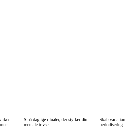
virker
Små daglige ritualer, der styrker din
Skab variation
lance
mentale trivsel
periodisering –