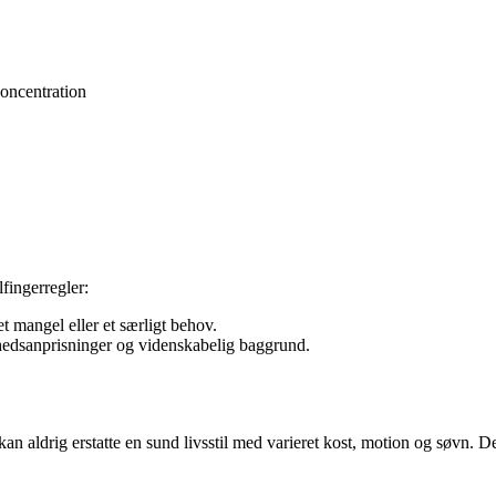
koncentration
fingerregler:
t mangel eller et særligt behov.
dsanprisninger og videnskabelig baggrund.
kan aldrig erstatte en sund livsstil med varieret kost, motion og søvn. D